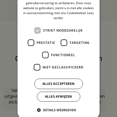
gebruikerservaring te verbeteren. Door onze
Bekijk meer reviews
website te gebruiken, stemt u in met alle cookies
in overeenstemming met ons Cookiebeleid.
Lees
verder
STRIKT NOODZAKELIJK
4,9
PRESTATIE
TARGETING
Nog niet overtuigd?
FUNCTIONEEL
Ontdek de ervaringen van
enkele klanten!
NIET-GECLASSIFICEERD
ALLES ACCEPTEREN
Vandaag installatie van 10 panelen en batterij
uitgevoerd door Green House Solutions.Zowel buiten
ALLES AFWIJZEN
als binnen installatie overtreft verwachting en is
estethetis optimaal
… Meer lezen
DETAILS WEERGEVEN
Zoef2800