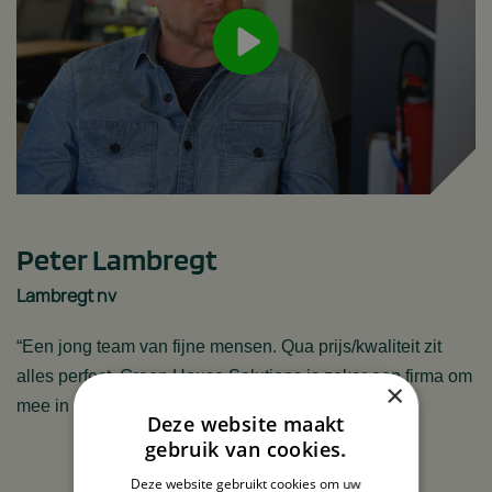
Peter Lambregt
Lambregt nv
“Een jong team van fijne mensen. Qua prijs/kwaliteit zit
alles perfect. Green House Solutions is zeker een firma om
×
mee in zee te gaan!“
Deze website maakt
gebruik van cookies.
Deze website gebruikt cookies om uw