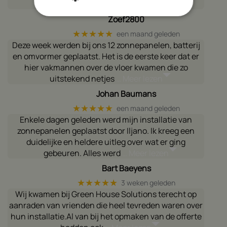
estethetis optimaal
… Meer lezen
Zoef2800
★★★★★
een maand geleden
Deze week werden bij ons 12 zonnepanelen, batterij
en omvormer geplaatst. Het is de eerste keer dat er
hier vakmannen over de vloer kwamen die zo
uitstekend netjes
… Meer lezen
Johan Baumans
★★★★★
een maand geleden
Enkele dagen geleden werd mijn installatie van
zonnepanelen geplaatst door Iljano. Ik kreeg een
duidelijke en heldere uitleg over wat er ging
gebeuren. Alles werd
… Meer lezen
Bart Baeyens
★★★★★
3 weken geleden
Wij kwamen bij Green House Solutions terecht op
aanraden van vrienden die heel tevreden waren over
hun installatie.Al van bij het opmaken van de offerte