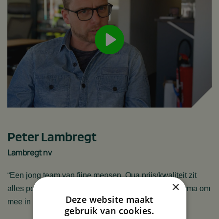
Peter Lambregt
Lambregt nv
“Een jong team van fijne mensen. Qua prijs/kwaliteit zit
×
alles perfect. Green House Solutions is zeker een firma om
Deze website maakt
mee in zee te gaan!“
gebruik van cookies.