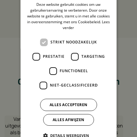
Deze website gebruikt cookies om uw
gebruikerservaring te verbeteren. Door onze
website te gebruiken, stemt u in met alle cookies
Bekijk meer reviews
in overeenstemming met ons Cookiebeleid.
Lees
verder
STRIKT NOODZAKELIJK
4,9
PRESTATIE
TARGETING
Nog niet overtuigd?
FUNCTIONEEL
Ontdek de ervaringen van
NIET-GECLASSIFICEERD
enkele klanten!
ALLES ACCEPTEREN
Vandaag installatie van 10 panelen en batterij
ALLES AFWIJZEN
uitgevoerd door Green House Solutions.Zowel buiten
als binnen installatie overtreft verwachting en is
DETAILS WEERGEVEN