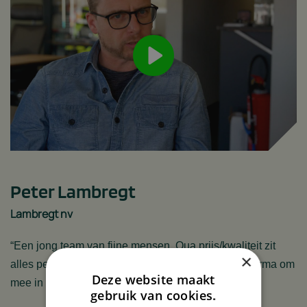
Peter Lambregt
Lambregt nv
“Een jong team van fijne mensen. Qua prijs/kwaliteit zit
×
alles perfect. Green House Solutions is zeker een firma om
Deze website maakt
mee in zee te gaan!“
gebruik van cookies.