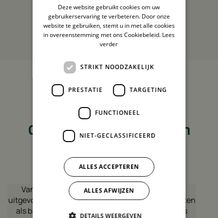
Deze website gebruikt cookies om uw
gebruikerservaring te verbeteren. Door onze
website te gebruiken, stemt u in met alle cookies
Bekijk meer reviews
in overeenstemming met ons Cookiebeleid.
Lees
verder
STRIKT NOODZAKELIJK
4,9
PRESTATIE
TARGETING
Nog niet overtuigd?
FUNCTIONEEL
Ontdek de ervaringen van
NIET-GECLASSIFICEERD
enkele klanten!
ALLES ACCEPTEREN
Vandaag installatie van 10 panelen en batterij
ALLES AFWIJZEN
uitgevoerd door Green House Solutions.Zowel buiten
als binnen installatie overtreft verwachting en is
DETAILS WEERGEVEN