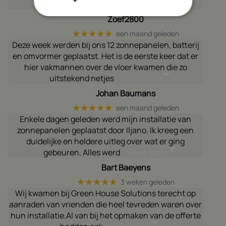
estethetis optimaal
… Meer lezen
Zoef2800
★★★★★
een maand geleden
Deze week werden bij ons 12 zonnepanelen, batterij
en omvormer geplaatst. Het is de eerste keer dat er
hier vakmannen over de vloer kwamen die zo
uitstekend netjes
… Meer lezen
Johan Baumans
★★★★★
een maand geleden
Enkele dagen geleden werd mijn installatie van
zonnepanelen geplaatst door Iljano. Ik kreeg een
duidelijke en heldere uitleg over wat er ging
gebeuren. Alles werd
… Meer lezen
Bart Baeyens
★★★★★
3 weken geleden
Wij kwamen bij Green House Solutions terecht op
aanraden van vrienden die heel tevreden waren over
hun installatie.Al van bij het opmaken van de offerte