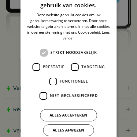
gebruik van cookies.
Deze website gebruikt cookies om uw
gebruikerservaring te verbeteren. Door onze
website te gebruiken, stemt u in met alle cookies
in overeenstemming met ons Cookiebeleid.
Lees
verder
STRIKT NOODZAKELIJK
PRESTATIE
TARGETING
FUNCTIONEEL
Veilig en snel
NIET-GECLASSIFICEERD
Realtime inzicht en volledige controle
ALLES ACCEPTEREN
Verrekening van laadkosten
ALLES AFWIJZEN